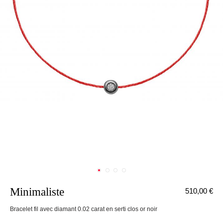
Minimaliste
510,00 €
nnecter
Bracelet fil avec diamant 0.02 carat en serti clos or noir