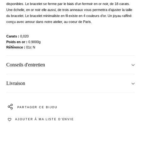
disponibles. Le bracelet se ferme par le biais d’un fermoir en or noir, de 18 carats.
Une échelle, en or noir elle aussi, de trois anneaux vous permettra d'ajuster la taille
du bracelet. Le bracelet minimaliste en fil existe en 4 couleurs d’or. Un joyau raffiné
conçu avec amour dans notre atelier, au coeur de Paris.
Carats
0,020
Poids en or
0.9000g
Référence
01c N
Conseils d'entretien
Livraison
PARTAGER CE BIJOU
AJOUTER À MA LISTE D’ENVIE