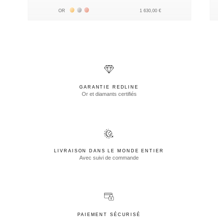
Жёлтое золото 18К
Белое золото 18К
Розовое золото 18К
OR
1 630,00 €
GARANTIE REDLINE
Or et diamants certifiés
LIVRAISON DANS LE MONDE ENTIER
Avec suivi de commande
PAIEMENT SÉCURISÉ