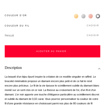
Жёлтое золото 18К
Белое золото 1
Розовое з
Чёр
COULEUR D’OR
CHOISIR
COULEUR DU FIL
CHOISIR
TAILLE
AJOUTER AU PANIER
Description
La beauté d’un bijou épuré inspire la création de ce modèle singulier et raffiné. Le
bracelet minimaliste propose un diamant encore plus petit et de ce fait le rend
encore plus précieux. Le fil de la vie épouse le scintillement subtile du diamant blanc
monté sur un serti clos en or noir. La finesse au croisement de l’or, d’un fil et d’un
diamant. L’or noir apporte une touche d’élégance particulière au scintillement discret
et subtile du diamant de 0,02 carat. Vous pourrez personnaliser la couleur de votre
fil d’une grande résistance en choisissant parmi nos plus de 80 couleurs de fil