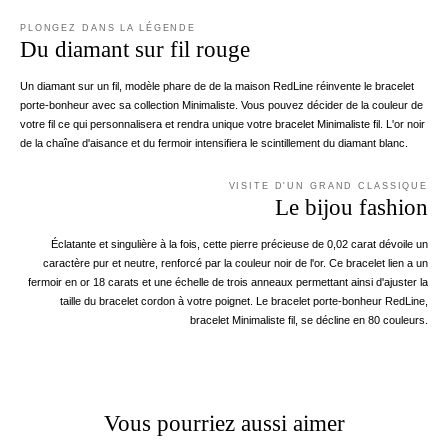
PLONGEZ DANS LA LÉGENDE
Du diamant sur fil rouge
Un diamant sur un fil, modèle phare de de la maison RedLine réinvente le bracelet
porte-bonheur avec sa collection Minimaliste. Vous pouvez décider de la couleur de
votre fil ce qui personnalisera et rendra unique votre bracelet Minimaliste fil. L'or noir
de la chaîne d'aisance et du fermoir intensifiera le scintillement du diamant blanc.
VISITE D'UN GRAND CLASSIQUE
Le bijou fashion
Éclatante et singulière à la fois, cette pierre précieuse de 0,02 carat dévoile un
caractère pur et neutre, renforcé par la couleur noir de l'or. Ce bracelet lien a un
fermoir en or 18 carats et une échelle de trois anneaux permettant ainsi d'ajuster la
taille du bracelet cordon à votre poignet. Le bracelet porte-bonheur RedLine,
bracelet Minimaliste fil, se décline en 80 couleurs.
Vous pourriez aussi aimer