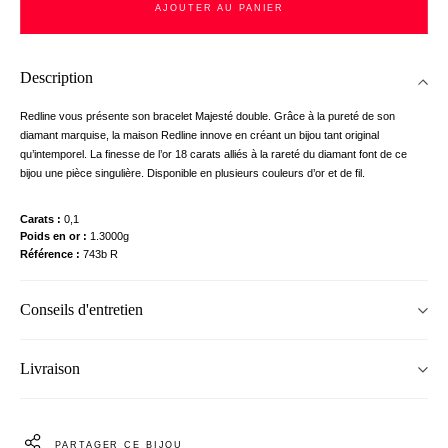
AJOUTER AU PANIER
Description
Redline vous présente son bracelet Majesté double. Grâce à la pureté de son
diamant marquise, la maison Redline innove en créant un bijou tant original
qu’intemporel. La finesse de l’or 18 carats alliés à la rareté du diamant font de ce
bijou une pièce singulière. Disponible en plusieurs couleurs d’or et de fil.
Carats
0,1
Poids en or
1.3000g
Référence
743b R
Conseils d'entretien
Livraison
PARTAGER CE BIJOU