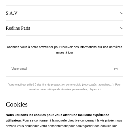
S.A.V
Redline Paris
Abonnez-vous à notre newsletter pour recevoir des informations sur nos dernières
mises à jour
Votre email
Inscriptio
Votre email est utilisé à des fins de prospection commerciale (nouveautés, actualités...). Pour
connaître notre politique de données personnelles,
cliquez ici
.
Newsletter
Cookies
Conçu dans le 1er arrondissement, à Paris
Nous utilisons les cookies pour vous offrir une meilleure expérience
utilisateur.
Pour se conformer à la nouvelle directive concernant la vie privée, nous
Votre adresse email
en savoir pl
devons vous demander votre consentement pour sauvegarder des cookies sur