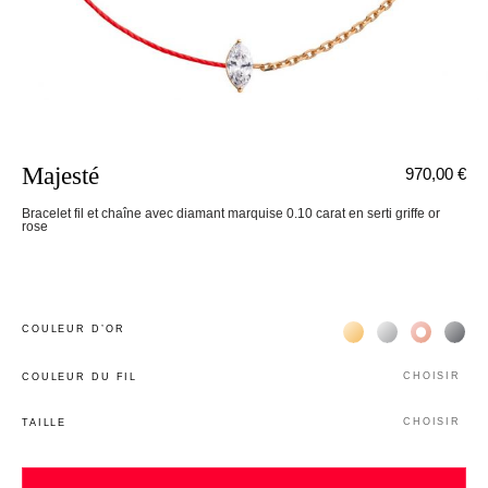
Majesté
970,00 €
Bracelet fil et chaîne avec diamant marquise 0.10 carat en serti griffe or
rose
Жёлтое золото 18К
Белое золото 1
Розовое з
Чёр
COULEUR D’OR
CHOISIR
COULEUR DU FIL
CHOISIR
TAILLE
nnecter