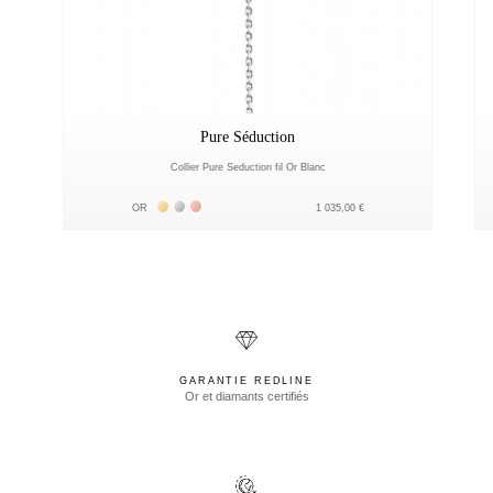
Pure Séduction
Collier Pure Seduction fil Or Blanc
Жёлтое золото 18К
Белое золото 18К
Розовое золото 18К
OR
1 035,00 €
GARANTIE REDLINE
Or et diamants certifiés