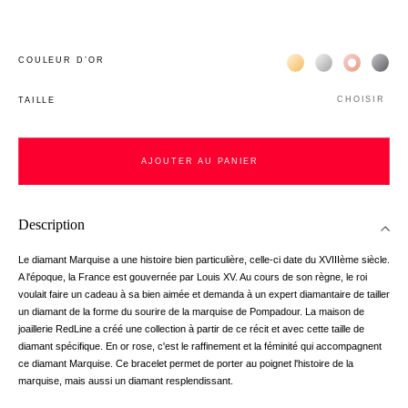
Жёлтое золото 18К
Белое золото 1
Розовое з
Чёр
COULEUR D’OR
CHOISIR
TAILLE
AJOUTER AU PANIER
Description
Le diamant Marquise a une histoire bien particulière, celle-ci date du XVIIIème siècle.
A l'époque, la France est gouvernée par Louis XV. Au cours de son règne, le roi
voulait faire un cadeau à sa bien aimée et demanda à un expert diamantaire de tailler
un diamant de la forme du sourire de la marquise de Pompadour. La maison de
joaillerie RedLine a créé une collection à partir de ce récit et avec cette taille de
diamant spécifique. En or rose, c'est le raffinement et la féminité qui accompagnent
ce diamant Marquise. Ce bracelet permet de porter au poignet l'histoire de la
marquise, mais aussi un diamant resplendissant.