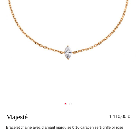
Majesté
1 110,00 €
nnecter
Bracelet chaîne avec diamant marquise 0.10 carat en serti griffe or rose