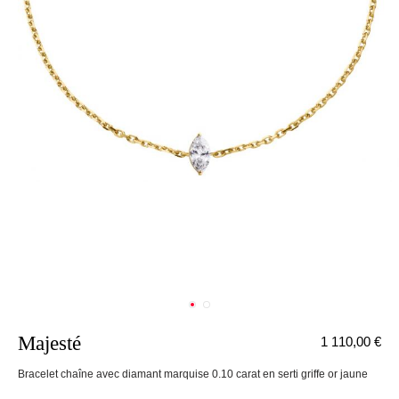
Majesté
1 110,00 €
nnecter
Bracelet chaîne avec diamant marquise 0.10 carat en serti griffe or jaune