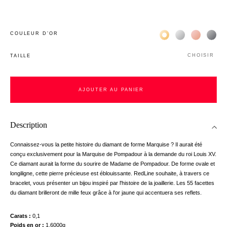
Жёлтое золото 18К
Белое золото 1
Розовое з
Чёр
COULEUR D’OR
CHOISIR
TAILLE
AJOUTER AU PANIER
Description
Connaissez-vous la petite histoire du diamant de forme Marquise ? Il aurait été
conçu exclusivement pour la Marquise de Pompadour à la demande du roi Louis XV.
Ce diamant aurait la forme du sourire de Madame de Pompadour. De forme ovale et
longiligne, cette pierre précieuse est éblouissante. RedLine souhaite, à travers ce
bracelet, vous présenter un bijou inspiré par l'histoire de la joaillerie. Les 55 facettes
du diamant brilleront de mille feux grâce à l'or jaune qui accentuera ses reflets.
Carats
0,1
Poids en or
1.6000g