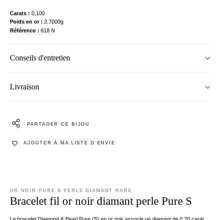
Carats
0,100
Poids en or
2.7000g
Référence
618 N
Conseils d'entretien
Livraison
PARTAGER CE BIJOU
AJOUTER À MA LISTE D’ENVIE
OR NOIR PURE S PERLE DIAMANT RARE
Bracelet fil or noir diamant perle Pure S
Le bracelet Diamond & Pearl Pure (S) en or noir associe un diamant de 0,20 carat