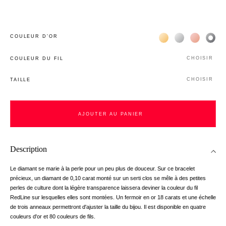
Жёлтое золото 18К
Белое золото 1
Розовое з
Чёр
COULEUR D’OR
CHOISIR
COULEUR DU FIL
CHOISIR
TAILLE
AJOUTER AU PANIER
Description
Le diamant se marie à la perle pour un peu plus de douceur. Sur ce bracelet
précieux, un diamant de 0,10 carat monté sur un serti clos se mêle à des petites
perles de culture dont la légère transparence laissera deviner la couleur du fil
RedLine sur lesquelles elles sont montées. Un fermoir en or 18 carats et une échelle
de trois anneaux permettront d'ajuster la taille du bijou. Il est disponible en quatre
couleurs d'or et 80 couleurs de fils.