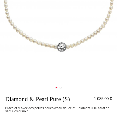
Diamond & Pearl Pure (S)
1 085,00 €
nnecter
Bracelet fil avec des petites perles d'eau douce et 1 diamant 0.10 carat en
serti clos or noir