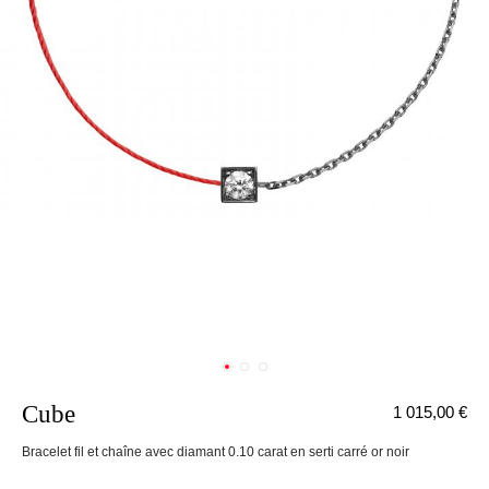
Cube
1 015,00 €
nnecter
Bracelet fil et chaîne avec diamant 0.10 carat en serti carré or noir