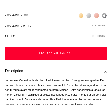
Жёлтое золото 18К
Белое золото 1
Розовое з
Чёр
COULEUR D’OR
CHOISIR
COULEUR DU FIL
CHOISIR
TAILLE
AJOUTER AU PANIER
Description
Le bracelet Cube double de chez RedLine est un bijou d’une grande originalité. De
par son alliance avec une chaîne en or noir, métal d’exception dans la joaillerie et par
son fil rouge ayant fait la renommée de notre Maison. Cette association audacieuse
met en valeur un magnifique et délicat diamant de 0,10 carat, monté sur un serti clos
carré en or noir. Au travers de cette pièce RedLine joue avec les formes et vous
propose de vous amuser avec les couleurs en choisissant votre fil et d'or.