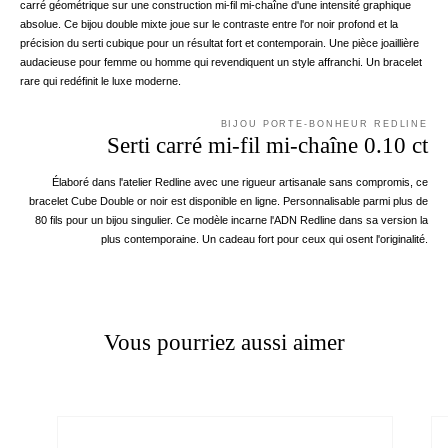
carré géométrique sur une construction mi-fil mi-chaîne d'une intensité graphique
absolue. Ce bijou double mixte joue sur le contraste entre l'or noir profond et la
précision du serti cubique pour un résultat fort et contemporain. Une pièce joaillière
audacieuse pour femme ou homme qui revendiquent un style affranchi. Un bracelet
rare qui redéfinit le luxe moderne.
BIJOU PORTE-BONHEUR REDLINE
Serti carré mi-fil mi-chaîne 0.10 ct
Élaboré dans l'atelier Redline avec une rigueur artisanale sans compromis, ce
bracelet Cube Double or noir est disponible en ligne. Personnalisable parmi plus de
80 fils pour un bijou singulier. Ce modèle incarne l'ADN Redline dans sa version la
plus contemporaine. Un cadeau fort pour ceux qui osent l'originalité.
Vous pourriez aussi aimer