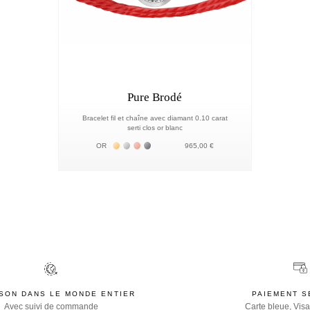
Pure Brodé
Bracelet fil et chaîne avec diamant 0.10 carat
serti clos or blanc
Жёлтое золото 18К
Белое золото 18К
Розовое золото 18К
Чёрное золото 18К
OR
965,00 €
ISON DANS LE MONDE ENTIER
PAIEMENT S
Avec suivi de commande
Carte bleue, Visa