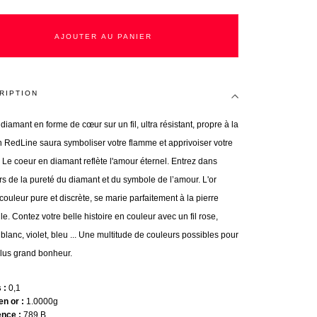
AJOUTER AU PANIER
RIPTION
 diamant en forme de cœur sur un fil, ultra résistant, propre à la
 RedLine saura symboliser votre flamme et apprivoiser votre
 Le coeur en diamant reflète l'amour éternel. Entrez dans
ers de la pureté du diamant et du symbole de l’amour. L'or
couleur pure et discrète, se marie parfaitement à la pierre
le. Contez votre belle histoire en couleur avec un fil rose,
blanc, violet, bleu ... Une multitude de couleurs possibles pour
plus grand bonheur.
s
0,1
en or
1.0000g
ence
789 B