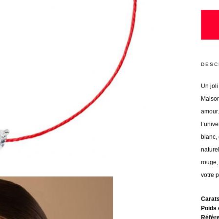
DESC
Un joli
Maison
amour.
l’univ
blanc, 
naturel
rouge, 
votre 
Carat
Poids 
Référ