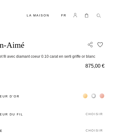
LANGUE
Se connecter
Mon panier
LA MAISON
FR
en-Aimé
AJOUTER À MA 
t fil avec diamant coeur 0.10 carat en serti griffe or blanc
875,00 €
Жёлтое золото 18К
Белое золото 18К
Розовое золото 18
EUR D’OR
CHOISIR
EUR DU FIL
CHOISIR
LE