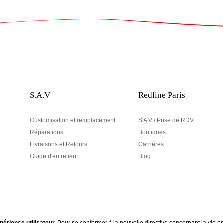
S.A.V
Redline Paris
Customisation et remplacement
S A V / Prise de RDV
Réparations
Boutiques
Livraisons et Retours
Carrières
Guide d'entretien
Blog
périence utilisateur.
Pour se conformer à la nouvelle directive concernant la vie