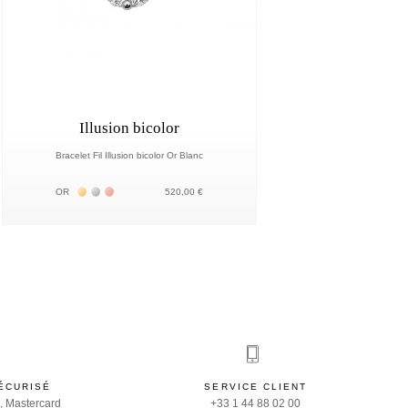
Illusion bicolor
Bracelet Fil Illusion bicolor Or Blanc
Жёлтое золото 18К
Белое золото 18К
Розовое золото 18К
OR
520,00 €
ÉCURISÉ
SERVICE CLIENT
, Mastercard
+33 1 44 88 02 00