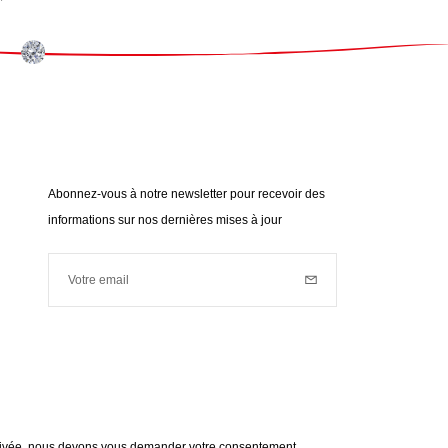
Abonnez-vous à notre newsletter pour recevoir des
informations sur nos dernières mises à jour
Votre email
Inscription
Votre email est utilisé à des fins de prospection commerciale
(nouveautés, actualités...). Pour connaître notre politique de
données personnelles,
cliquez ici
.
 privée, nous devons vous demander votre consentement