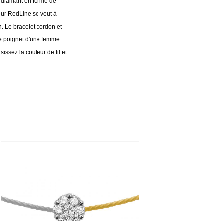
n diamant en forme de
eur RedLine se veut à
n. Le bracelet cordon et
le poignet d'une femme
sissez la couleur de fil et