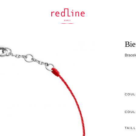
Bi
Bracele
COUL
COUL
TAIL