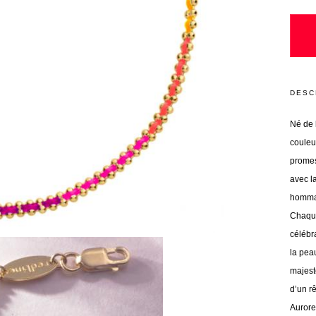
DESC
Né de l
couleu
promes
avec la
hommag
Chaque
célébr
la pea
majesté
d’un rê
Aurore