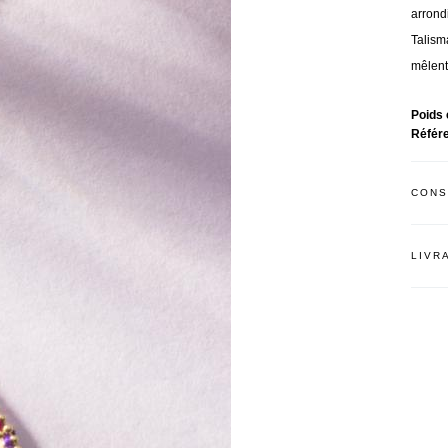
arrond
Talisma
mêlent 
Poids 
Référ
CONS
LIVR