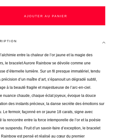
AJOUTER AU PANIER
RIPTION
’alchimie entre la chaleur de l’or jaune et la magie des
rs, le bracelet Aurore Rainbow se dévoile comme une
se d’éternelle lumière. Sur un fil presque immatériel, tendu
 précision d’un maître d’art, s’épanouit un dégradé subtil,
e à la beauté fragile et majestueuse de l’arc-en-ciel.
 nuance chaude, chaque éclat joyeux, évoque la douce
ation des instants précieux, la danse secrète des émotions sur
u. Le fermoir, façonné en or jaune 18 carats, signe avec
 la rencontre entre la force intemporelle de l’or et la poésie
ve suspendu. Fruit d’un savoir-faire d’exception, le bracelet
 Rainbow est pensé et réalisé au cœur du premier