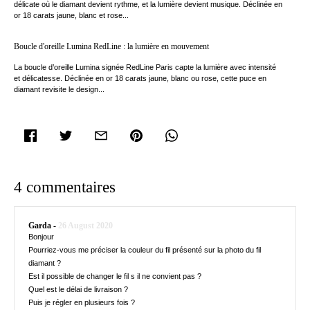
délicate où le diamant devient rythme, et la lumière devient musique. Déclinée en
or 18 carats jaune, blanc et rose...
Boucle d'oreille Lumina RedLine : la lumière en mouvement
La boucle d’oreille Lumina signée RedLine Paris capte la lumière avec intensité
et délicatesse. Déclinée en or 18 carats jaune, blanc ou rose, cette puce en
diamant revisite le design...
facebook
twitter
email
pinterest
whatsapp
4 commentaires
Garda -
26 August 2020
Bonjour
Pourriez-vous me préciser la couleur du fil présenté sur la photo du fil
diamant ?
Est il possible de changer le fil s il ne convient pas ?
Quel est le délai de livraison ?
Puis je régler en plusieurs fois ?