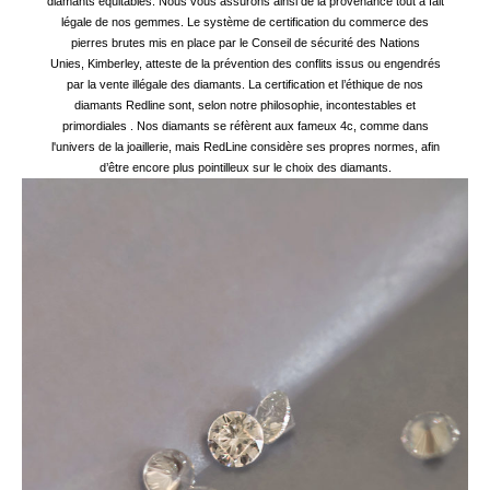
diamants équitables. Nous vous assurons ainsi de la provenance tout à fait
légale de nos gemmes. L
e système de certification du commerce des
pierres brutes mis en place par le Conseil de sécurité des Nations
Unies, Kimberley, atteste de la prévention des conflits issus ou engendrés
par la vente illégale des diamants.
La certification et l’éthique de nos
diamants Redline sont, selon notre philosophie, incontestables et
primordiales .
Nos diamants se réfèrent aux fameux 4c, comme dans
l'univers de la joaillerie, mais RedLine considère ses propres normes, afin
d’être encore plus pointilleux sur le choix des diamants.
nnecter