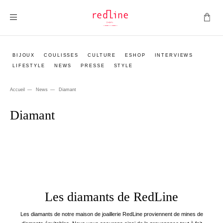
Montrer la navigation
BIJOUX
COULISSES
CULTURE
ESHOP
INTERVIEWS
LIFESTYLE
NEWS
PRESSE
STYLE
Accueil
News
Diamant
Diamant
Les diamants de RedLine
Les diamants de notre maison de joaillerie RedLine proviennent de mines de