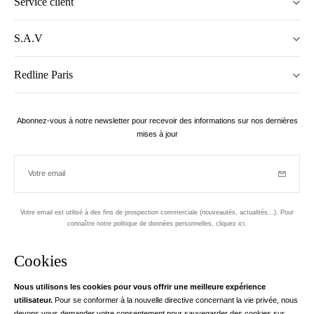
Service client
S.A.V
Redline Paris
Abonnez-vous à notre newsletter pour recevoir des informations sur nos dernières
mises à jour
Votre email
Inscriptio
Votre email est utilisé à des fins de prospection commerciale (nouveautés, actualités...). Pour
connaître notre politique de données personnelles,
cliquez ici
.
Newsletter
Cookies
Conçu dans le 1er arrondissement, à Paris
Nous utilisons les cookies pour vous offrir une meilleure expérience
utilisateur.
Pour se conformer à la nouvelle directive concernant la vie privée, nous
Votre adresse email
en savoir pl
devons vous demander votre consentement pour sauvegarder des cookies sur