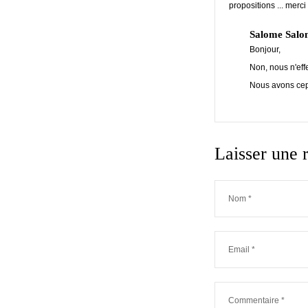
propositions ... merc
Salome Salo
Bonjour,
Non, nous n'eff
Nous avons cepe
Laisser une 
Nom
*
Email
*
Commentaire
*