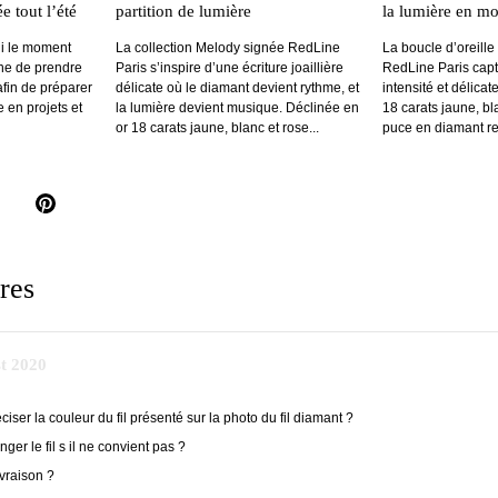
e tout l’été
partition de lumière
la lumière en m
lui le moment
La collection Melody signée RedLine
La boucle d’oreill
ne de prendre
Paris s’inspire d’une écriture joaillière
RedLine Paris capt
fin de préparer
délicate où le diamant devient rythme, et
intensité et délica
 en projets et
la lumière devient musique. Déclinée en
18 carats jaune, bl
or 18 carats jaune, blanc et rose...
puce en diamant rev
il
pinterest
res
t 2020
iser la couleur du fil présenté sur la photo du fil diamant ?
nger le fil s il ne convient pas ?
ivraison ?