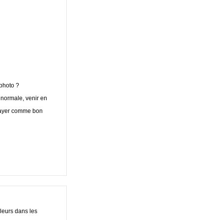
 photo ?
 normale, venir en
ssayer comme bon
uleurs dans les