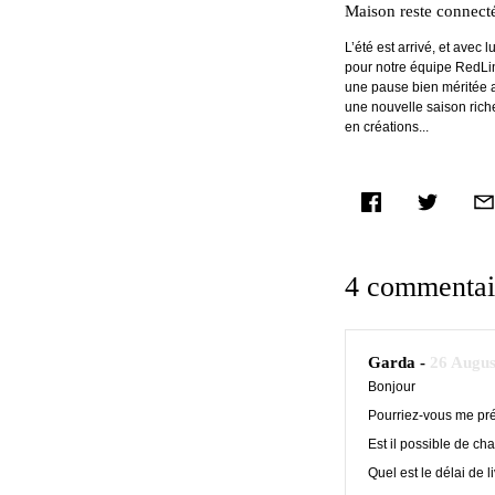
Maison reste connecté
L’été est arrivé, et avec 
pour notre équipe RedLi
une pause bien méritée a
une nouvelle saison riche
en créations...
facebook
twitter
ema
4 commentai
Garda -
26 Augus
Bonjour
Pourriez-vous me préc
Est il possible de cha
Quel est le délai de l