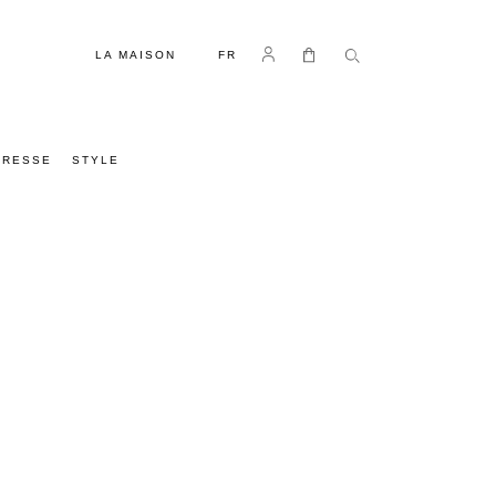
LANGUE
Se connecter
Mon panier
LA MAISON
FR
PRESSE
STYLE