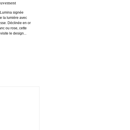
ouvement
e Lumina signée
e la lumière avec
tesse. Déclinée en or
anc ou rose, cette
isite le design...