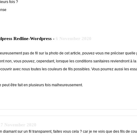
ieurs fois ?
onse
dpress Redline-Wordpress -
6 November 2020
eureusement pas de fil sur la photo de cet article, pouvez-vous me préciser quelle
 non, vous pouvez, cependant, lorsque les conditions sanitaires reviendront à la
ouvrir avec nous toutes les couleurs de fils possibles. Vous pourrez aussi les e
 peut être fait en plusieurs fois malheureusement.
17 November 2020
n diamant sur un fil transparent, faites vous cela ? car je ne vois que des fils de co