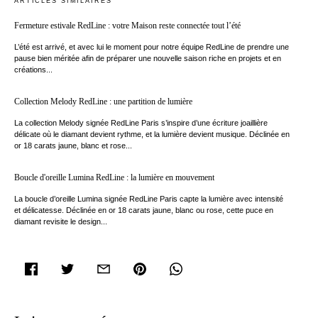
ARTICLES SIMILAIRES
Fermeture estivale RedLine : votre Maison reste connectée tout l’été
L’été est arrivé, et avec lui le moment pour notre équipe RedLine de prendre une
pause bien méritée afin de préparer une nouvelle saison riche en projets et en
créations...
Collection Melody RedLine : une partition de lumière
La collection Melody signée RedLine Paris s’inspire d’une écriture joaillière
délicate où le diamant devient rythme, et la lumière devient musique. Déclinée en
or 18 carats jaune, blanc et rose...
Boucle d'oreille Lumina RedLine : la lumière en mouvement
La boucle d’oreille Lumina signée RedLine Paris capte la lumière avec intensité
et délicatesse. Déclinée en or 18 carats jaune, blanc ou rose, cette puce en
diamant revisite le design...
facebook
twitter
email
pinterest
whatsapp