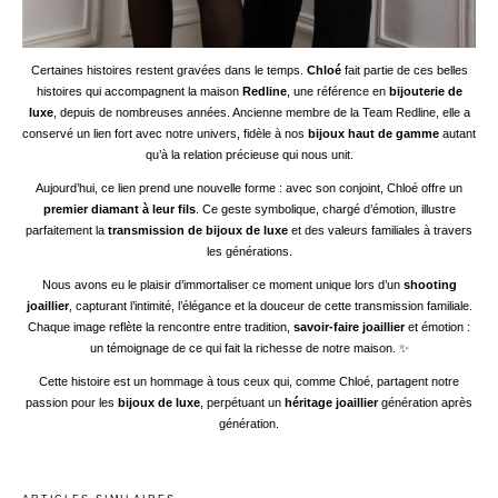
Certaines histoires restent gravées dans le temps.
Chloé
fait partie de ces belles
histoires qui accompagnent la maison
Redline
, une référence en
bijouterie de
luxe
, depuis de nombreuses années. Ancienne membre de la Team Redline, elle a
conservé un lien fort avec notre univers, fidèle à nos
bijoux haut de gamme
autant
qu’à la relation précieuse qui nous unit.
Aujourd’hui, ce lien prend une nouvelle forme : avec son conjoint, Chloé offre un
premier diamant à leur fils
. Ce geste symbolique, chargé d’émotion, illustre
parfaitement la
transmission de bijoux de luxe
et des valeurs familiales à travers
les générations.
Nous avons eu le plaisir d’immortaliser ce moment unique lors d’un
shooting
joaillier
, capturant l’intimité, l’élégance et la douceur de cette transmission familiale.
Chaque image reflète la rencontre entre tradition,
savoir-faire joaillier
et émotion :
un témoignage de ce qui fait la richesse de notre maison. ✨
Cette histoire est un hommage à tous ceux qui, comme Chloé, partagent notre
passion pour les
bijoux de luxe
, perpétuant un
héritage joaillier
génération après
génération.