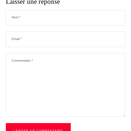
Laisser une réponse
Nom
*
Email
*
Commentaire
*
LAISSER UN COMMENTAIRE