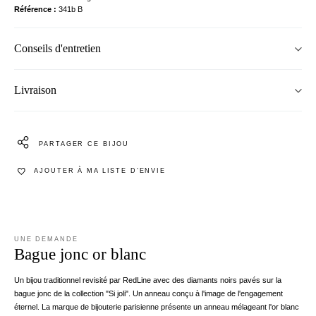
Référence
341b B
Conseils d'entretien
Livraison
PARTAGER CE BIJOU
AJOUTER À MA LISTE D’ENVIE
UNE DEMANDE
Bague jonc or blanc
Un bijou traditionnel revisité par RedLine avec des diamants noirs pavés sur la
bague jonc de la collection "Si joli". Un anneau conçu à l'image de l'engagement
éternel. La marque de bijouterie parisienne présente un anneau mélageant l'or blanc