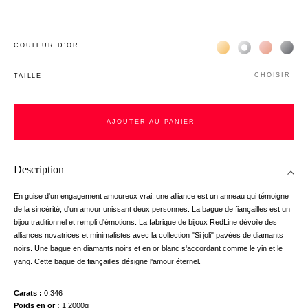
Жёлтое золото 18К
Белое золото 1
Розовое з
Чёр
COULEUR D’OR
CHOISIR
TAILLE
AJOUTER AU PANIER
Description
En guise d'un engagement amoureux vrai, une alliance est un anneau qui témoigne
de la sincérité, d'un amour unissant deux personnes. La bague de fiançailles est un
bijou traditionnel et rempli d'émotions. La fabrique de bijoux RedLine dévoile des
alliances novatrices et minimalistes avec la collection "Si joli" pavées de diamants
noirs. Une bague en diamants noirs et en or blanc s'accordant comme le yin et le
yang. Cette bague de fiançailles désigne l'amour éternel.
Carats
0,346
Poids en or
1.2000g