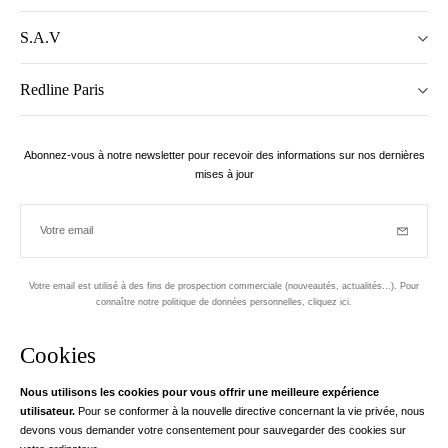
S.A.V
Redline Paris
Abonnez-vous à notre newsletter pour recevoir des informations sur nos dernières
mises à jour
Votre email
Inscriptio
Votre email est utilisé à des fins de prospection commerciale (nouveautés, actualités...). Pour
connaître notre politique de données personnelles,
cliquez ici
.
Newsletter
Cookies
Conçu dans le 1er arrondissement, à Paris
Nous utilisons les cookies pour vous offrir une meilleure expérience
utilisateur.
Pour se conformer à la nouvelle directive concernant la vie privée, nous
Votre adresse email
en savoir pl
devons vous demander votre consentement pour sauvegarder des cookies sur
Instagram
Facebook
Twitter
Pinterest
YouTube