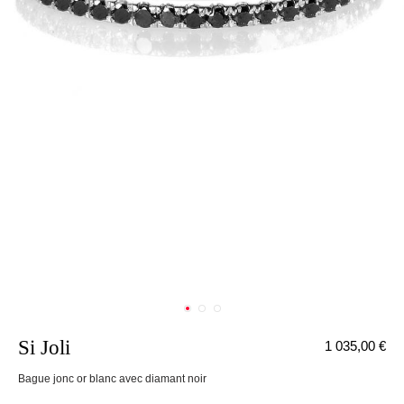
Si Joli
1 035,00 €
nnecter
Bague jonc or blanc avec diamant noir