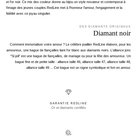
et l'or noir. Ce mix des couleur donne au bijou un style novateur et contemporai à
l'image des jeunes couples.RedLine met à l'honneur l'amour, l'engagement et la
fidélité avec ce joyau singulier.
DES DIAMANTS ORIGINAUX
Diamant noir
Comment immortaliser votre amour ? Le célèbre joaillier RedLine élabore, pour les
amoureux, une bague de fiançailles liant l'or blanc aux diamants noirs. L'alliance jonc
"Si joli" est une bague de fiançailles, de mariage ou pour la fête des amoureux. Un
bague fine et de petite taille : alliance taille 46, alliance taille 47, alliance taille 48,
alliance taille 49 ... Cet bague est un signe symbolique et fort en amour.
GARANTIE REDLINE
Or et diamants certifiés