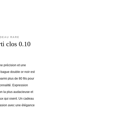
ADEAU RARE
ti clos 0.10
ne précision et une
 bague double or noir est
armi plus de 80 fils pour
sonnalité. Expression
on la plus audacieuse et
eux qui osent. Un cadeau
casion avec une élégance