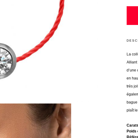
DESC
La col
Alliant
d’une c
en haut
très j
égale
bague 
plaît l
Carat
Poids 
Référ