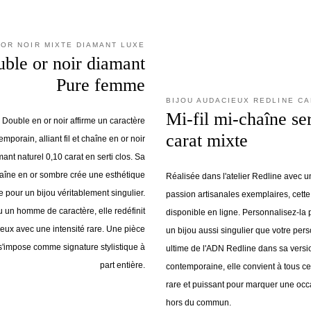
OR NOIR MIXTE DIAMANT LUXE
ble or noir diamant
Pure femme
BIJOU AUDACIEUX REDLINE C
Mi-fil mi-chaîne ser
Double en or noir affirme un caractère
carat mixte
mporain, alliant fil et chaîne en or noir
ant naturel 0,10 carat en serti clos. Sa
chaîne en or sombre crée une esthétique
Réalisée dans l'atelier Redline avec u
e pour un bijou véritablement singulier.
passion artisanales exemplaires, cette
 un homme de caractère, elle redéfinit
disponible en ligne. Personnalisez-la p
ieux avec une intensité rare. Une pièce
un bijou aussi singulier que votre per
 s'impose comme signature stylistique à
ultime de l'ADN Redline dans sa versi
part entière.
contemporaine, elle convient à tous c
rare et puissant pour marquer une oc
hors du commun.