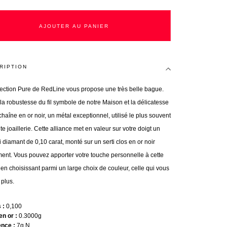
AJOUTER AU PANIER
RIPTION
lection Pure de RedLine vous propose une très belle bague.
 la robustesse du fil symbole de notre Maison et la délicatesse
haîne en or noir, un métal exceptionnel, utilisé le plus souvent
e joaillerie. Cette alliance met en valeur sur votre doigt un
oli diamant de 0,10 carat, monté sur un serti clos en or noir
ment. Vous pouvez apporter votre touche personnelle à cette
en choisissant parmi un large choix de couleur, celle qui vous
e plus.
s
0,100
en or
0.3000g
ence
7g N