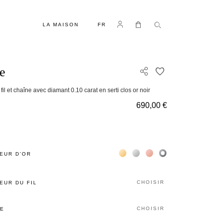
LANGUE
Se connecter
Mon panier
LA MAISON
FR
e
AJOUTER À MA 
il et chaîne avec diamant 0.10 carat en serti clos or noir
690,00 €
Жёлтое золото 18К
Белое золото 18К
Розовое золото 18К
Чёрное золото 18К
EUR D’OR
CHOISIR
EUR DU FIL
CHOISIR
LE