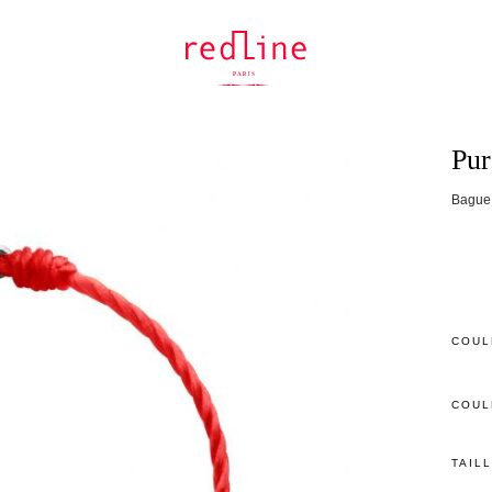
Pur
Bague f
COUL
COUL
TAIL