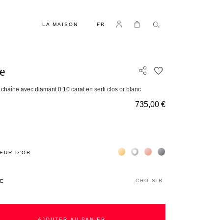
LANGUE
Se connecter
Mon panier
LA MAISON
FR
e
AJOUTER À MA 
chaîne avec diamant 0.10 carat en serti clos or blanc
735,00 €
Жёлтое золото 18К
Белое золото 18К
Розовое золото 18К
Чёрное золото 18К
EUR D’OR
CHOISIR
LE
AJOUTER AU PANIER