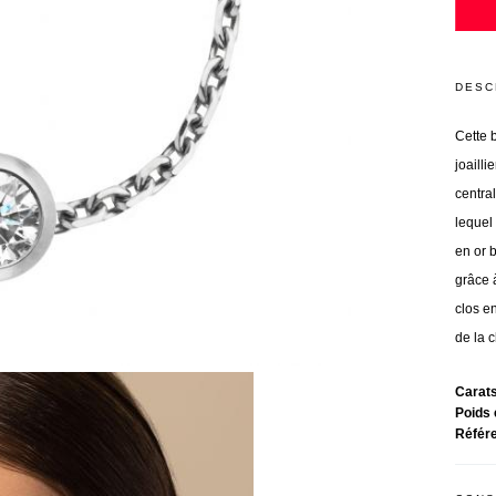
DESC
Cette b
joailli
central
lequel
en or b
grâce 
clos en
de la c
Carat
Poids 
Référ