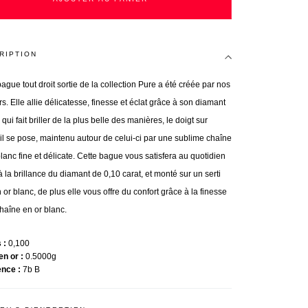
RIPTION
ague tout droit sortie de la collection Pure a été créée par nos
ers. Elle allie délicatesse, finesse et éclat grâce à son diamant
 qui fait briller de la plus belle des manières, le doigt sur
 il se pose, maintenu autour de celui-ci par une sublime chaîne
lanc fine et délicate. Cette bague vous satisfera au quotidien
à la brillance du diamant de 0,10 carat, et monté sur un serti
 or blanc, de plus elle vous offre du confort grâce à la finesse
haîne en or blanc.
s
0,100
en or
0.5000g
ence
7b B