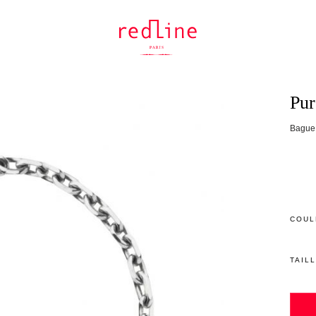
Pur
Bague 
COUL
TAIL