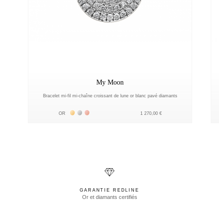
My Moon
Bracelet mi-fil mi-chaîne croissant de lune or blanc pavé diamants
Жёлтое золото 18К
Белое золото 18К
Розовое золото 18К
OR
1 270,00 €
GARANTIE REDLINE
Or et diamants certifiés