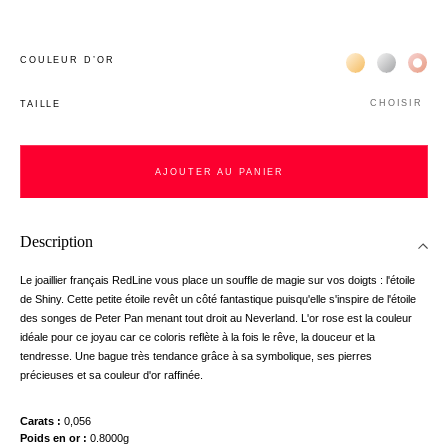
Жёлтое золото 
Белое зол
Роз
COULEUR D’OR
CHOISIR
TAILLE
AJOUTER AU PANIER
Description
Le joaillier français RedLine vous place un souffle de magie sur vos doigts : l'étoile
de Shiny. Cette petite étoile revêt un côté fantastique puisqu'elle s'inspire de l'étoile
des songes de Peter Pan menant tout droit au Neverland. L'or rose est la couleur
idéale pour ce joyau car ce coloris reflète à la fois le rêve, la douceur et la
tendresse. Une bague très tendance grâce à sa symbolique, ses pierres
précieuses et sa couleur d'or raffinée.
Carats
0,056
Poids en or
0.8000g