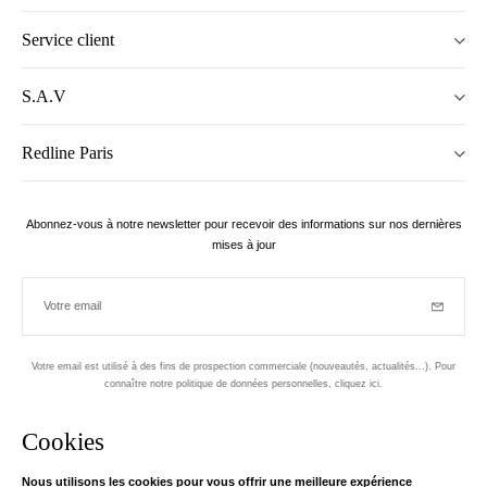
Service client
S.A.V
Redline Paris
Abonnez-vous à notre newsletter pour recevoir des informations sur nos dernières
mises à jour
Votre email
Inscriptio
Votre email est utilisé à des fins de prospection commerciale (nouveautés, actualités...). Pour
connaître notre politique de données personnelles,
cliquez ici
.
Newsletter
Cookies
Conçu dans le 1er arrondissement, à Paris
Nous utilisons les cookies pour vous offrir une meilleure expérience