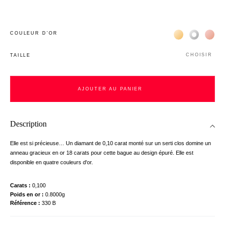
Жёлтое золото 
Белое зол
Роз
COULEUR D’OR
CHOISIR
TAILLE
AJOUTER AU PANIER
Description
Elle est si précieuse… Un diamant de 0,10 carat monté sur un serti clos domine un
anneau gracieux en or 18 carats pour cette bague au design épuré. Elle est
disponible en quatre couleurs d'or.
Carats
0,100
Poids en or
0.8000g
Référence
330 B