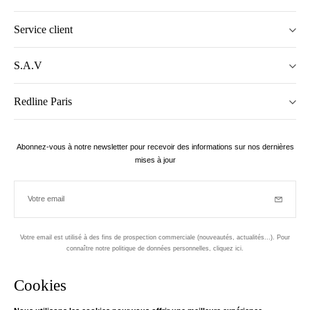
Service client
S.A.V
Redline Paris
Abonnez-vous à notre newsletter pour recevoir des informations sur nos dernières
mises à jour
Votre email
Inscriptio
Votre email est utilisé à des fins de prospection commerciale (nouveautés, actualités...). Pour
connaître notre politique de données personnelles,
cliquez ici
.
Newsletter
Cookies
Conçu dans le 1er arrondissement, à Paris