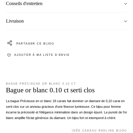
Conseils d'entretien
Livraison
PARTAGER CE BIJOU
AJOUTER À MA LISTE D’ENVIE
BAGUE PRÉCIEUSE OR BLANC 0.10 CT
Bague or blanc 0.10 ct serti clos
La bague Précieuse en or blanc 18 carats fait dominer un diamant de 0,10 carat en
serti clos sur un anneau gracieux d'une finesse lumineuse. Ce bijou pour femme
incarne la préciosité et l'élégance minimaliste dans un design épuré. La pureté de l'or
blanc amplifie l'éclat généreux du diamant. Un bijou fort et intemporel à chérir.
IDÉE CADEAU REDLINE BIJOU