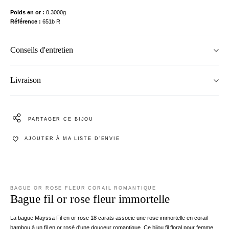
Poids en or
0.3000g
Référence
651b R
Conseils d'entretien
Livraison
PARTAGER CE BIJOU
AJOUTER À MA LISTE D’ENVIE
BAGUE OR ROSE FLEUR CORAIL ROMANTIQUE
Bague fil or rose fleur immortelle
La bague Mayssa Fil en or rose 18 carats associe une rose immortelle en corail
bambou à un fil en or rosé d'une douceur romantique. Ce bijou fil floral pour femme