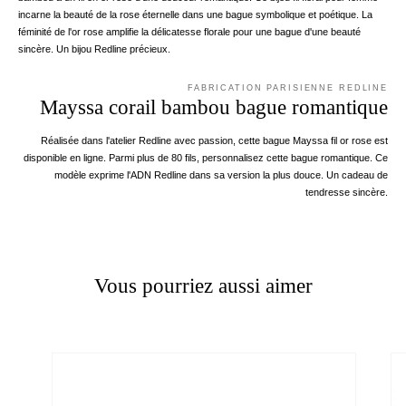
incarne la beauté de la rose éternelle dans une bague symbolique et poétique. La
féminité de l'or rose amplifie la délicatesse florale pour une bague d'une beauté
sincère. Un bijou Redline précieux.
FABRICATION PARISIENNE REDLINE
Mayssa corail bambou bague romantique
Réalisée dans l'atelier Redline avec passion, cette bague Mayssa fil or rose est
disponible en ligne. Parmi plus de 80 fils, personnalisez cette bague romantique. Ce
modèle exprime l'ADN Redline dans sa version la plus douce. Un cadeau de
tendresse sincère.
Vous pourriez aussi aimer