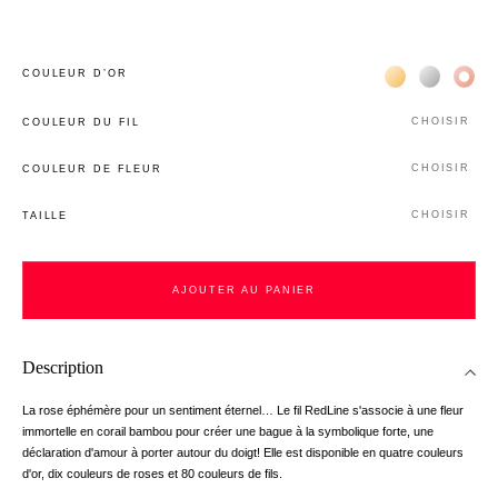
Жёлтое золото 
Белое зол
Роз
COULEUR D’OR
CHOISIR
COULEUR DU FIL
CHOISIR
COULEUR DE FLEUR
CHOISIR
TAILLE
AJOUTER AU PANIER
Description
La rose éphémère pour un sentiment éternel… Le fil RedLine s'associe à une fleur
immortelle en corail bambou pour créer une bague à la symbolique forte, une
déclaration d'amour à porter autour du doigt! Elle est disponible en quatre couleurs
d'or, dix couleurs de roses et 80 couleurs de fils.