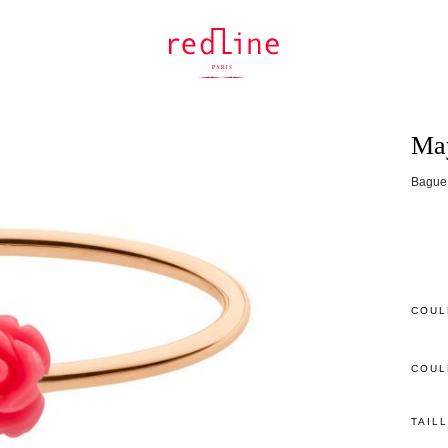
Ma
Bague 
COUL
COUL
TAIL