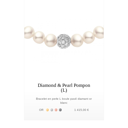
Diamond & Pearl Pompon
(L)
Bracelet en perle L boule pavé diamant or
blanc
Жёлтое золото 18К
Белое золото 18К
Розовое золото 18К
Чёрное золото 18К
OR
1 415,00 €