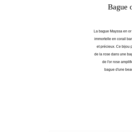
Bague o
La bague Mayssa en or r
immortelle en corail b
et précieux. Ce bijou
de la rose dans une bag
de l'or rose ampli
bague d'une beau