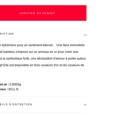
AJOUTER AU PANIER
RIPTION
e éphémère pour un sentiment éternel… Une fleur immortelle
ail bambou s'impose sur un anneau en or pour créer une
à la symbolique forte, une déclaration d'amour à porter autour
t! Elle est disponible en trois couleurs d'or et dix couleurs de
en or
0.8000g
ence
651c R
EILS D'ENTRETIEN