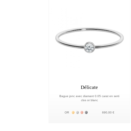
Délicate
Bague jonc avec diamant 0.05 carat en serti
clos or blanc
Жёлтое золото 18К
Белое золото 18К
Розовое золото 18К
Чёрное золото 18К
OR
690,00 €