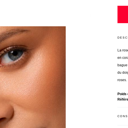
DESC
La ros
en cor
bague 
du doig
roses.
Poids 
Référ
CONS