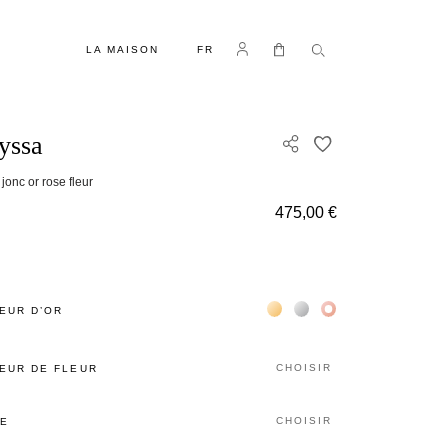
LANGUE
Se connecter
Mon panier
LA MAISON
FR
yssa
AJOUTER À MA 
jonc or rose fleur
475,00 €
Жёлтое золото 18К
Белое золото 18К
Розовое золото 18
EUR D’OR
CHOISIR
EUR DE FLEUR
CHOISIR
LE