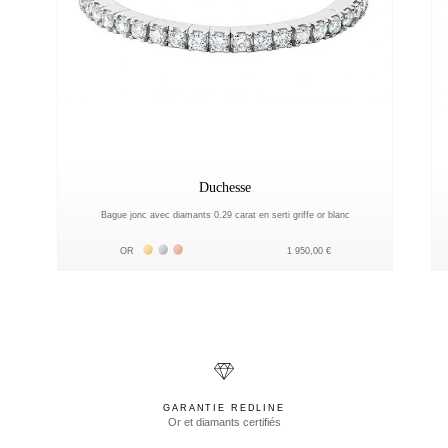
Duchesse
Bague jonc avec diamants 0.29 carat en serti griffe or blanc
Жёлтое золото 18К
Белое золото 18К
Розовое золото 18К
OR
1 950,00 €
GARANTIE REDLINE
Or et diamants certifiés