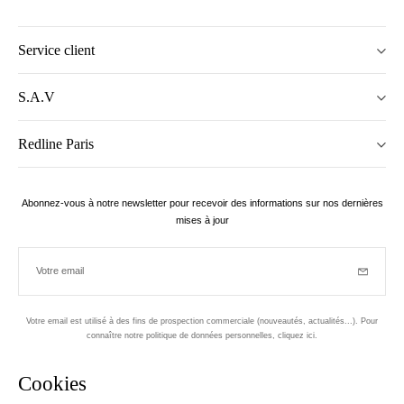
Service client
S.A.V
Redline Paris
Abonnez-vous à notre newsletter pour recevoir des informations sur nos dernières
mises à jour
Votre email
Inscriptio
Votre email est utilisé à des fins de prospection commerciale (nouveautés, actualités...). Pour
connaître notre politique de données personnelles,
cliquez ici
.
Newsletter
Cookies
Conçu dans le 1er arrondissement, à Paris