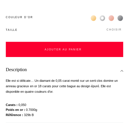
Жёлтое золото 18К
Белое золото 1
Розовое з
Чёр
COULEUR D’OR
CHOISIR
TAILLE
AJOUTER AU PANIER
Description
Elle est si délicate… Un diamant de 0,05 carat monté sur un serti clos domine un
anneau gracieux en or 18 carats pour cette bague au design épuré. Elle est
disponible en quatre couleurs d'or.
Carats
0,050
Poids en or
0.7000g
Référence
329b B