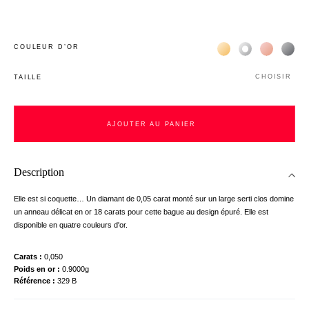
Жёлтое золото 18К
Белое золото 1
Розовое з
Чёр
COULEUR D’OR
CHOISIR
TAILLE
AJOUTER AU PANIER
Description
Elle est si coquette… Un diamant de 0,05 carat monté sur un large serti clos domine
un anneau délicat en or 18 carats pour cette bague au design épuré. Elle est
disponible en quatre couleurs d'or.
Carats
0,050
Poids en or
0.9000g
Référence
329 B