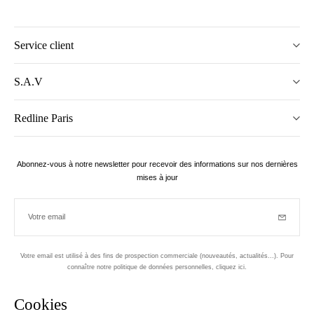
Service client
S.A.V
Redline Paris
Abonnez-vous à notre newsletter pour recevoir des informations sur nos dernières
mises à jour
Votre email
Inscriptio
Votre email est utilisé à des fins de prospection commerciale (nouveautés, actualités...). Pour
connaître notre politique de données personnelles,
cliquez ici
.
Newsletter
Cookies